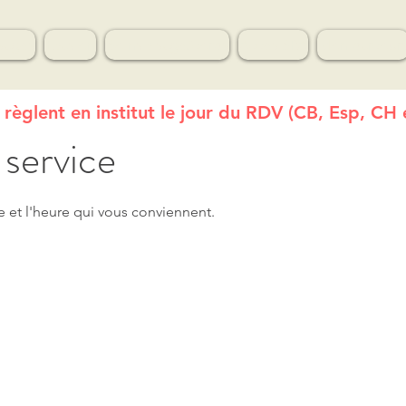
sages
Evasion
Soins visage/corps
Acces SPA
Mon parcour
e règlent en institut le jour du RDV (CB, Esp, C
service
e et l'heure qui vous conviennent.