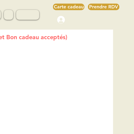
Carte cadeau
Prendre RDV
s
Avis
CONTACT
Connexion
H et Bon cadeau acceptés)