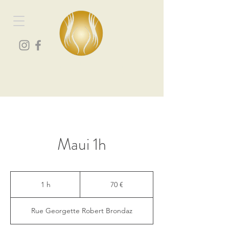
Les portes du bien-être
Spa et centre de massage à Vourey
Maui 1h
70
euros
1 h
1
70 €
Rue Georgette Robert Brondaz