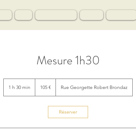
sages
Evasion
Soins visage/corps
Acces SPA
Mon parcour
Mesure 1h30
105
euros
1 h 30 min
1
105 €
Rue Georgette Robert Brondaz
3
0
m
Réserver
i
n