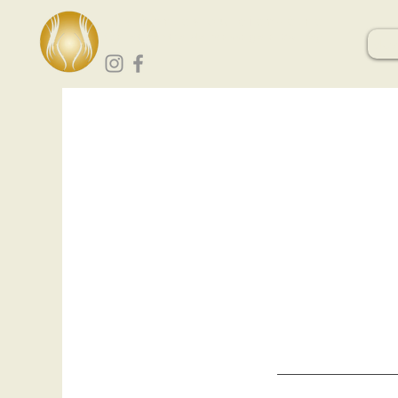
Les portes du bien-être
Spa et centre de massage à Vourey
Mas