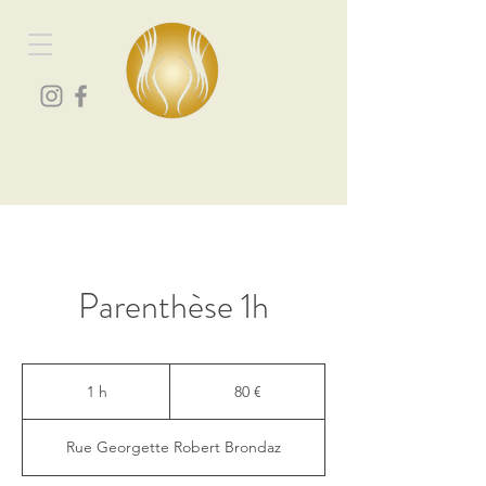
Les portes du bien-être
Spa et centre de massage à Vourey
Parenthèse 1h
80
euros
1 h
1
80 €
Rue Georgette Robert Brondaz