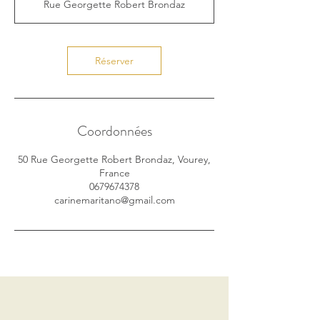
Rue Georgette Robert Brondaz
m
i
n
Réserver
Coordonnées
50 Rue Georgette Robert Brondaz, Vourey,
France
0679674378
carinemaritano@gmail.com